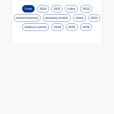
Todo
2020
2021
Cuba
2022
Disinformation
Estados Unidos
china
2023
América Latina
2024
2025
2026
¿Qué pasa en los Estados
Unidos? – Número 59