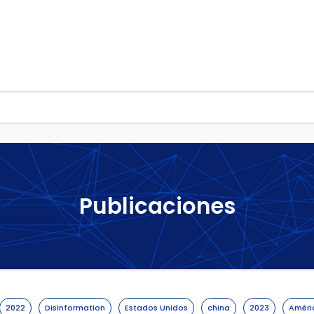
nes
Proyectos
Medios
Donar
Publicaciones
2022
Disinformation
Estados Unidos
china
2023
Améri