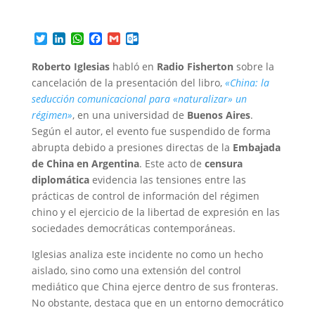
T
L
W
F
G
O
w
i
h
a
m
u
i
n
a
c
a
t
Roberto Iglesias
habló en
Radio Fisherton
sobre la
t
k
t
e
i
l
cancelación de la presentación del libro,
«China: la
t
e
s
b
l
o
seducción comunicacional para «naturalizar» un
e
d
A
o
o
r
I
p
o
k
régimen»
, en una universidad de
Buenos Aires
.
n
p
k
.
Según el autor, el evento fue suspendido de forma
c
abrupta debido a presiones directas de la
Embajada
o
de China en Argentina
. Este acto de
censura
m
diplomática
evidencia las tensiones entre las
prácticas de control de información del régimen
chino y el ejercicio de la libertad de expresión en las
sociedades democráticas contemporáneas.
Iglesias analiza este incidente no como un hecho
aislado, sino como una extensión del control
mediático que China ejerce dentro de sus fronteras.
No obstante, destaca que en un entorno democrático