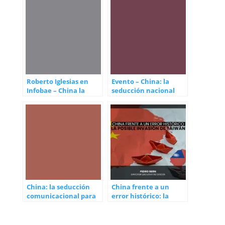
Roberto Iglesias en
Evento – China: la
Infobae – China la
seducción nacional
seducción
para naturalizar un
comunicacional para
régimen
«naturalizar» un
régimen
China: la seducción
China frente a un
comunicacional para
error histórico: la
«naturalizar» un
posible invasión de
régimen
Taiwán