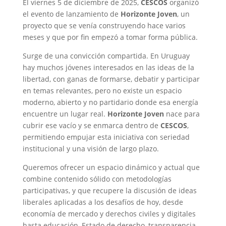
i
n
a
c
a
t
El viernes 5 de diciembre de 2025,
CESCOS
organizó
t
k
t
e
i
l
el evento de lanzamiento de
Horizonte Joven
, un
t
e
s
b
l
o
proyecto que se venía construyendo hace varios
e
d
A
o
o
r
I
p
o
k
meses y que por fin empezó a tomar forma pública.
n
p
k
.
c
Surge de una convicción compartida. En Uruguay
o
hay muchos jóvenes interesados en las ideas de la
m
libertad, con ganas de formarse, debatir y participar
en temas relevantes, pero no existe un espacio
moderno, abierto y no partidario donde esa energía
encuentre un lugar real.
Horizonte Joven
nace para
cubrir ese vacío y se enmarca dentro de
CESCOS
,
permitiendo empujar esta iniciativa con seriedad
institucional y una visión de largo plazo.
Queremos ofrecer un espacio dinámico y actual que
combine contenido sólido con metodologías
participativas, y que recupere la discusión de ideas
liberales aplicadas a los desafíos de hoy, desde
economía de mercado y derechos civiles y digitales
hasta educación, Estado de derecho, transparencia,