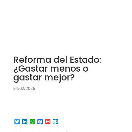
Reforma del Estado:
¿Gastar menos o
gastar mejor?
24/02/2026
T
L
W
F
G
O
w
i
h
a
m
u