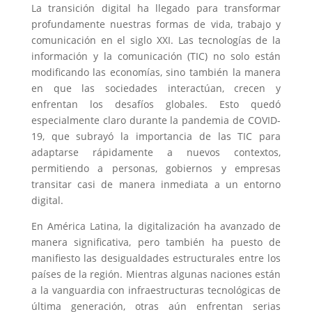
t
e
s
b
l
o
La transición digital ha llegado para transformar
e
d
A
o
o
profundamente nuestras formas de vida, trabajo y
r
I
p
o
k
comunicación en el siglo XXI. Las tecnologías de la
n
p
k
.
c
información y la comunicación (TIC) no solo están
o
modificando las economías, sino también la manera
m
en que las sociedades interactúan, crecen y
enfrentan los desafíos globales. Esto quedó
especialmente claro durante la pandemia de COVID-
19, que subrayó la importancia de las TIC para
adaptarse rápidamente a nuevos contextos,
permitiendo a personas, gobiernos y empresas
transitar casi de manera inmediata a un entorno
digital.
En América Latina, la digitalización ha avanzado de
manera significativa, pero también ha puesto de
manifiesto las desigualdades estructurales entre los
países de la región. Mientras algunas naciones están
a la vanguardia con infraestructuras tecnológicas de
última generación, otras aún enfrentan serias