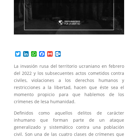
T
L
W
F
G
O
w
i
h
a
m
u
i
n
a
c
a
t
La invasión rusa del territorio ucraniano en febrero
t
k
t
e
i
l
del 2022 y los subsecuentes actos cometidos contra
t
e
s
b
l
o
civiles, violaciones a los derechos humanos y
e
d
A
o
o
r
I
p
o
k
restricciones a la libertad, hacen que éste sea el
n
p
k
.
momento propicio para que hablemos de los
c
crímenes de lesa humanidad.
o
m
Definidos como aquellos delitos de carácter
inhumano que forman parte de un ataque
generalizado y sistemático contra una población
civil. Son una de las cuatro clases de crímenes que