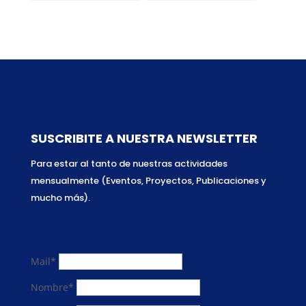
represión en
América Latina: una
Venezuela
difícil combinación
SUSCRIBITE A NUESTRA NEWSLETTER
Para estar al tanto de nuestras actividades
mensualmente (Eventos, Proyectos, Publicaciones y
mucho más).
Mail*
Nombre*