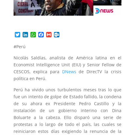
T
L
W
F
G
O
w
i
h
a
m
u
i
n
a
c
a
t
#Perú
t
k
t
e
i
l
t
e
s
b
l
o
Nicolás Saldías, analista de América latina en el
e
d
A
o
o
Economist Intelligence Unit (EIU) y Senior Fellow de
r
I
p
o
k
CESCOS, explica para
DNews
de DirecTV la crisis
n
p
k
.
c
política en Perú.
o
m
Perú ha vivido unos turbulentos meses tras lo que
fue un intento de golpe de Estado fallido, la condena
de su ahora ex Presidente Pedro Castillo y la
instalación de un gobierno interino con Dina
Boluarte a la cabeza. Ello disparó una serie de
protestas a lo largo de todo el país, las cuales se
reiniciaron estos días exigiendo la renuncia de la