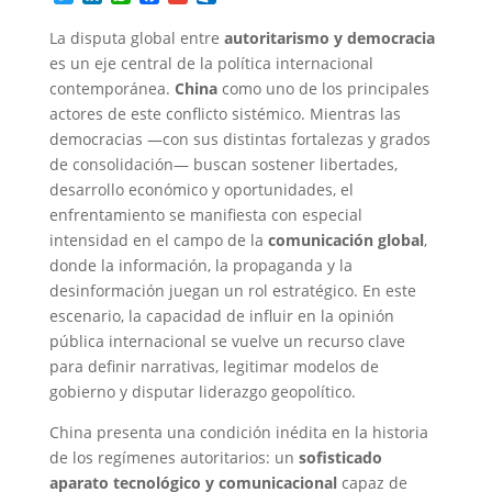
w
i
h
a
m
u
i
n
a
c
a
t
La disputa global entre
autoritarismo y democracia
t
k
t
e
i
l
es un eje central de la política internacional
t
e
s
b
l
o
contemporánea.
China
como uno de los principales
e
d
A
o
o
r
I
p
o
k
actores de este conflicto sistémico. Mientras las
n
p
k
.
democracias —con sus distintas fortalezas y grados
c
de consolidación— buscan sostener libertades,
o
desarrollo económico y oportunidades, el
m
enfrentamiento se manifiesta con especial
intensidad en el campo de la
comunicación global
,
donde la información, la propaganda y la
desinformación juegan un rol estratégico. En este
escenario, la capacidad de influir en la opinión
pública internacional se vuelve un recurso clave
para definir narrativas, legitimar modelos de
gobierno y disputar liderazgo geopolítico.
China presenta una condición inédita en la historia
de los regímenes autoritarios: un
sofisticado
aparato tecnológico y comunicacional
capaz de