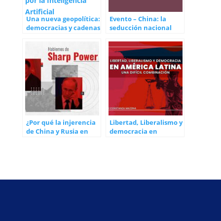
Una nueva geopolítica:
Evento – China: la
democracias y cadenas
seducción nacional
de valor en la disputa
para naturalizar un
existencial por la
régimen
Inteligencia Artificial
¿Por qué la injerencia
Libertad, Liberalismo y
de China y Rusia en
democracia en
América Latina es más
América Latina: una
que poder blando?
difícil combinación
Mejor hablemos de
‘sharp power’