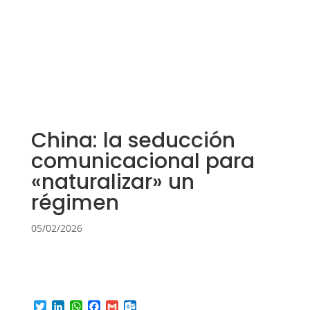
China: la seducción
comunicacional para
«naturalizar» un
régimen
05/02/2026
T
L
W
F
G
O