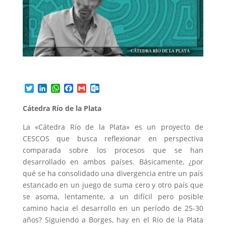
T
L
W
F
G
O
w
i
h
a
m
u
i
n
a
c
a
t
Cátedra Río de la Plata
t
k
t
e
i
l
t
e
s
b
l
o
La «Cátedra Río de la Plata» es un proyecto de
e
d
A
o
o
CESCOS que busca reflexionar en perspectiva
r
I
p
o
k
comparada sobre los procesos que se han
n
p
k
.
c
desarrollado en ambos países. Básicamente, ¿por
o
qué se ha consolidado una divergencia entre un país
m
estancado en un juego de suma cero y otro país que
se asoma, lentamente, a un difícil pero posible
camino hacia el desarrollo en un período de 25-30
años? Siguiendo a Borges, hay en el Río de la Plata