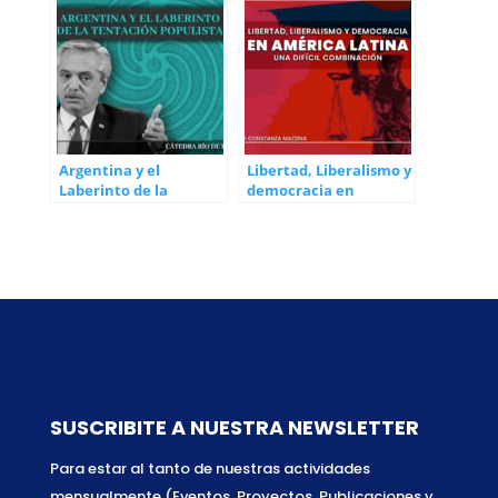
Argentina y el
Libertad, Liberalismo y
Laberinto de la
democracia en
Tentación Populista –
América Latina: una
Cátedra Río de la Plata
difícil combinación
SUSCRIBITE A NUESTRA NEWSLETTER
Para estar al tanto de nuestras actividades
mensualmente (Eventos, Proyectos, Publicaciones y