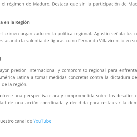
on el régimen de Maduro. Destaca que sin la participación de Ma
a en la Región
el crimen organizado en la política regional. Agustín señala los n
destacando la valentía de figuras como Fernando Villavicencio en s
l
yor presión internacional y compromiso regional para enfrentar
 América Latina a tomar medidas concretas contra la dictadura d
de la región.
 ofrece una perspectiva clara y comprometida sobre los desafíos e
dad de una acción coordinada y decidida para restaurar la dem
 nuestro canal de
YouTube.