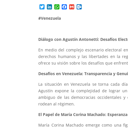
T
L
W
F
G
O
w
i
h
a
m
u
i
n
a
c
a
t
#Venezuela
t
k
t
e
i
l
t
e
s
b
l
o
e
d
A
o
o
r
I
p
o
k
Diálogo con Agustín Antonetti: Desafíos Elect
n
p
k
.
c
En medio del complejo escenario electoral en
o
derechos humanos y las libertades en la reg
m
ofrece su visión sobre los desafíos que enfren
Desafíos en Venezuela: Transparencia y Genui
La situación en Venezuela se torna cada día
Agustín expone la complejidad de lograr un 
ambiguo de las democracias occidentales y 
rodean al régimen.
El Papel de María Corina Machado: Esperanza
María Corina Machado emerge como una figur