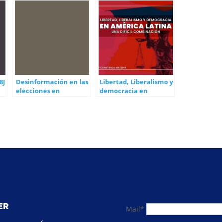
8J
Desinformación en las
Libertad, Liberalismo y
elecciones en
democracia en
Rumania: desafíos
América Latina: una
para la democracia en
difícil combinación
la era digital
ER
Mail*