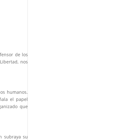
fensor de los
Libertad, nos
chos humanos.
ñala el papel
rganizado que
n subraya su